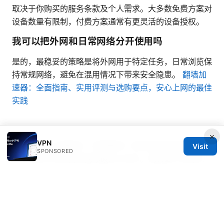
取决于你购买的服务条款及个人需求。大多数免费方案对
设备数量有限制，付费方案通常有更灵活的设备授权。
我可以把外网和日常网络分开使用吗
是的，最稳妥的策略是将外网用于特定任务，日常浏览保
持常规网络，避免在混用情况下带来安全隐患。
翻墙加
速器：全面指南、实用评测与选购要点，安心上网的最佳
实践
×
VPN
如果你愿意了解更多、或想看某一类场景的具体操作演
Visit
SPONSORED
示，请在评论区告诉我你最关心的点。我会基于你的反
馈，更新更多实用技巧和对比分析。
Sources:
Understanding nordvpn vat your complete guide to