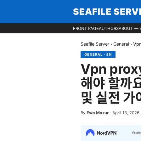
SEAFILE SERV
FRONT PAGE
AUTHORS
ABOUT — S
Seafile Server
›
General
›
Vp
GENERAL
·
EN
Vpn pro
해야 할까요:
및 실전 가
By
Ewa Mazur
·
April 13, 2026