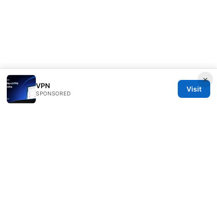
×
VPN
Visit
SPONSORED
Seafile Server Ltd.
100 King Street West
Toronto, ON, M5V 2T6
CA
hello@seafile-server.org
+1-514-555-0150
About
Privacy Policy
Terms of Use