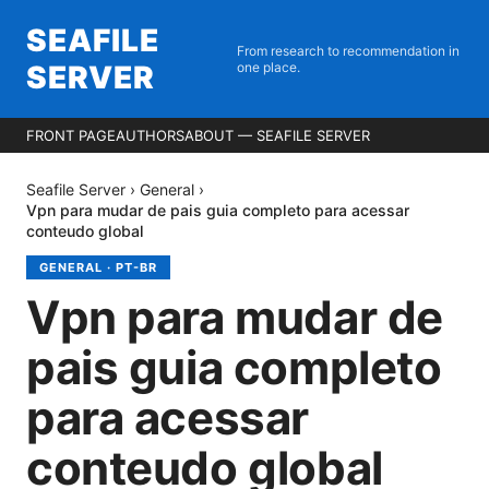
SEAFILE
From research to recommendation in
SERVER
one place.
FRONT PAGE
AUTHORS
ABOUT — SEAFILE SERVER
Seafile Server
›
General
›
Vpn para mudar de pais guia completo para acessar
conteudo global
GENERAL
·
PT-BR
Vpn para mudar de
pais guia completo
para acessar
conteudo global