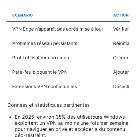
SCÉNARIO
ACTION R
VPN Edge n’apparaît pas après mise à jour
Vérifier l
Problèmes réseau persistants
Réinitiali
Profil utilisateur corrompu
Créer un n
Pare-feu bloquant le VPN
Ajouter Edg
Extensions VPN conflictuelles
Désactiver
Données et statistiques pertinentes
En 2025, environ 35% des utilisateurs Windows
exploitent un VPN au moins une fois par semaine
pour naviguer en privé et accéder à du contenu
géo-restreint.