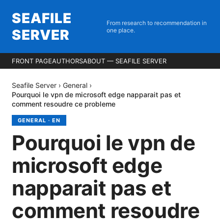
SEAFILE
From research to recommendation in
SERVER
one place.
FRONT PAGE
AUTHORS
ABOUT — SEAFILE SERVER
Seafile Server
›
General
›
Pourquoi le vpn de microsoft edge napparait pas et
comment resoudre ce probleme
GENERAL
·
EN
Pourquoi le vpn de
microsoft edge
napparait pas et
comment resoudre