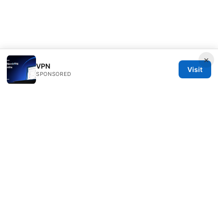
×
VPN
Visit
SPONSORED
Seafile Server Ltd.
100 King Street West
Toronto, ON, M5V 2T6
CA
hello@seafile-server.org
+1-514-555-0150
About
Privacy Policy
Terms of Use