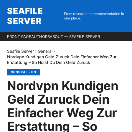
SEAFILE
From research to recommendation in
SERVER
one place.
FRONT PAGE
AUTHORS
ABOUT — SEAFILE SERVER
Seafile Server
›
General
›
Nordvpn Kundigen Geld Zuruck Dein Einfacher Weg Zur
Erstattung – So Holst Du Dein Geld Zurück
GENERAL
·
EN
Nordvpn Kundigen
Geld Zuruck Dein
Einfacher Weg Zur
Erstattung – So