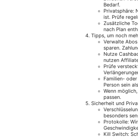
Bedarf.
Privatsphäre: 
ist. Prüfe rege
Zusätzliche T
nach Plan enth
Tipps, um noch meh
Verwalte Abos 
sparen. Zahlun
Nutze Cashback
nutzen Affilia
Prüfe verstec
Verlängerungen
Familien- oder
Person sein al
Wenn möglich, 
passen.
Sicherheit und Priv
Verschlüsselu
besonders sens
Protokolle: W
Geschwindigkei
Kill Switch: Sc