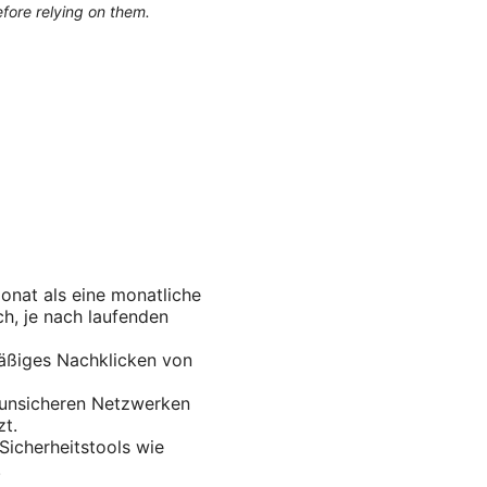
efore relying on them.
onat als eine monatliche
ch, je nach laufenden
mäßiges Nachklicken von
n unsicheren Netzwerken
zt.
icherheitstools wie
.