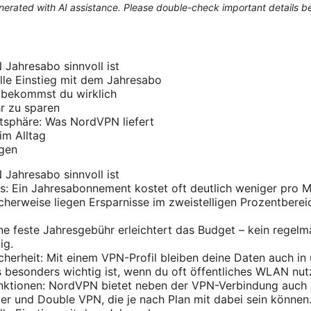
generated with AI assistance. Please double-check important details b
Jahresabo sinnvoll ist
lle Einstieg mit dem Jahresabo
 bekommst du wirklich
r zu sparen
atsphäre: Was NordVPN liefert
im Alltag
agen
Jahresabo sinnvoll ist
s: Ein Jahresabonnement kostet oft deutlich weniger pro M
cherweise liegen Ersparnisse im zweistelligen Prozentberei
ine feste Jahresgebühr erleichtert das Budget – kein regel
ig.
icherheit: Mit einem VPN-Profil bleiben deine Daten auch i
 besonders wichtig ist, wenn du oft öffentliches WLAN nut
nktionen: NordVPN bietet neben der VPN-Verbindung auch S
r und Double VPN, die je nach Plan mit dabei sein können