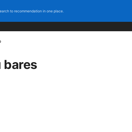
earch to recommendation in one place.
b
 bares