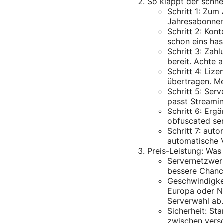
So klappt der schne
Schritt 1: Zu
Jahresabonneme
Schritt 2: Kont
schon eins has
Schritt 3: Zah
bereit. Achte 
Schritt 4: Liz
übertragen. Me
Schritt 5: Ser
passt Streamin
Schritt 6: Erg
obfuscated ser
Schritt 7: auto
automatische 
Preis-Leistung: Was
Servernetzwer
bessere Chance
Geschwindigkei
Europa oder N
Serverwahl ab.
Sicherheit: St
zwischen versc