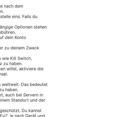
he nach dem
n.
telle eins. Falls du
gängige Optionen stehen
ebühren.
auf dein Konto
 der zu deinem Zweck
 wie Kill Switch,
z zu haben.
n willst, aktiviere die
sel.
 weltweit. Das bedeutet
zu haben.
t, auch bei Servern in
einem Standort und der
 geschützt. Du kannst
Ev2, je nach Gerät und