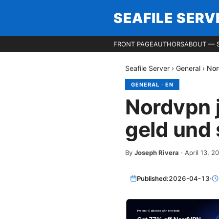
SEAFILE SERV
FRONT PAGE
AUTHORS
ABOUT — S
Seafile Server
›
General
›
Nor
GENERAL
·
EN
Nordvpn j
geld und 
By
Joseph Rivera
·
April 13, 2
Published:
2026-04-13
·