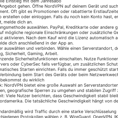
lle Einstieg mit dem Jahresabo
m Angebot gehen. Öffne NordVPN auf deinem Gerät und suc
nt. Oft gibt es Promotionen oder rabattierte Erstlaufzeite
o erstellen oder einloggen. Falls du noch kein Konto hast, ers
t, melde dich an.
lungsmethode auswählen. PayPal, Kreditkarte oder andere 
auf mögliche regionale Einschränkungen oder zusätzliche G
enz aktivieren. Nach dem Kauf wird die Lizenz automatisch 
lde dich anschließend in der App an.
ver auswählen und verbinden. Wähle einen Serverstandort,
g, Sicherheit, Gaming, Arbeit.
änzende Sicherheitsfunktionen einschalten. Nutze Funktionen
vers oder CyberSec falls verfügbar, um zusätzlichen Schut
matisches Starten einrichten. Falls du immer geschützt starte
Verbindung beim Start des Geräts oder beim Netzwerkwech
 bekommst du wirklich
k: NordVPN bietet eine große Auswahl an Serverstandorten
n, geografische Sperren zu umgehen und stabilen Zugriff 
t: Viele Nutzer berichten, dass Geschwindigkeit stabil bleib
ordamerika. Die tatsächliche Geschwindigkeit hängt von d
andardmäßig wird Traffic durch eine starke Verschlüsselung
hiedenen Protokollen wählen z. B. WireGuard, OpenVPN, IK