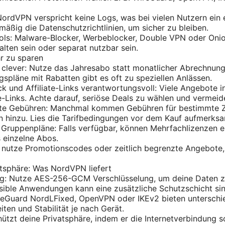
NordVPN verspricht keine Logs, was bei vielen Nutzern ein
lmäßig die Datenschutzrichtlinien, um sicher zu bleiben.
ools: Malware-Blocker, Werbeblocker, Double VPN oder Oni
alten sein oder separat nutzbar sein.
r zu sparen
clever: Nutze das Jahresabo statt monatlicher Abrechnung,
gspläne mit Rabatten gibt es oft zu speziellen Anlässen.
 und Affiliate-Links verantwortungsvoll: Viele Angebote 
te-Links. Achte darauf, seriöse Deals zu wählen und vermei
kte Gebühren: Manchmal kommen Gebühren für bestimmte 
 hinzu. Lies die Tarifbedingungen vor dem Kauf aufmerksa
 Gruppenpläne: Falls verfügbar, können Mehrfachlizenzen er
s einzelne Abos.
nutze Promotionscodes oder zeitlich begrenzte Angebote, 
atsphäre: Was NordVPN liefert
ng: Nutze AES-256-GCM Verschlüsselung, um deine Daten z
ible Anwendungen kann eine zusätzliche Schutzschicht sinn
ireGuard NordLFixed, OpenVPN oder IKEv2 bieten unterschi
ten und Stabilität je nach Gerät.
hützt deine Privatsphäre, indem er die Internetverbindung so