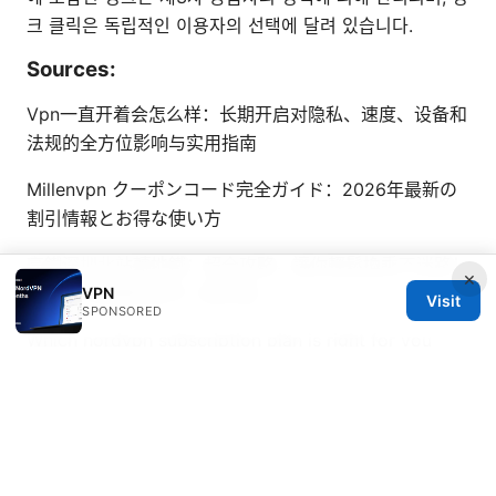
크 클릭은 독립적인 이용자의 선택에 달려 있습니다.
Sources:
Vpn一直开着会怎么样：长期开启对隐私、速度、设备和
法规的全方位影响与实用指南
Millenvpn クーポンコード完全ガイド：2026年最新の
割引情報とお得な使い方
高鐵深圳北站轉地鐵：超全攻略，讓你輕鬆換乘不迷路！
×
快速入門與實用技巧一網打盡
VPN
Visit
SPONSORED
Which nordvpn subscription plan is right for you
2026 guide
How to Completely Remove a VPN from
Your Devices and Why You Might Want To
Vpn排行榜：全面对比与实用指南，发现最适合你的VPN