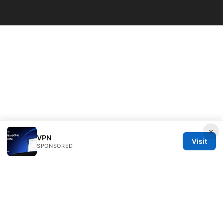
© 2026 Seafile Server. All rights reserved.
×
VPN
Visit
SPONSORED
Seafile Server Ltd.
100 King Street West
Toronto, ON, M5V 2T6
CA
hello@seafile-server.org