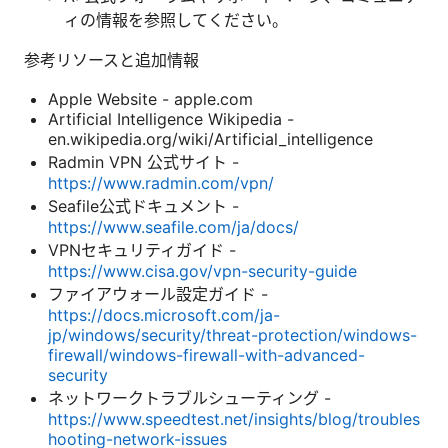
ィの情報を参照してください。
参考リソースと追加情報
Apple Website - apple.com
Artificial Intelligence Wikipedia -
en.wikipedia.org/wiki/Artificial_intelligence
Radmin VPN 公式サイト -
https://www.radmin.com/vpn/
Seafile公式ドキュメント -
https://www.seafile.com/ja/docs/
VPNセキュリティガイド -
https://www.cisa.gov/vpn-security-guide
ファイアウォール設定ガイド -
https://docs.microsoft.com/ja-
jp/windows/security/threat-protection/windows-
firewall/windows-firewall-with-advanced-
security
ネットワークトラブルシューティング -
https://www.speedtest.net/insights/blog/troubles
hooting-network-issues