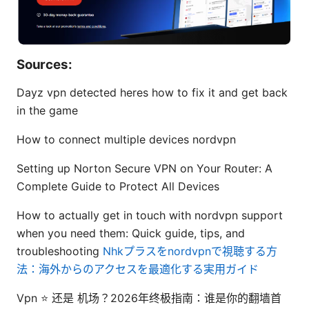
Sources:
Dayz vpn detected heres how to fix it and get back
in the game
How to connect multiple devices nordvpn
Setting up Norton Secure VPN on Your Router: A
Complete Guide to Protect All Devices
How to actually get in touch with nordvpn support
when you need them: Quick guide, tips, and
troubleshooting
Nhkプラスをnordvpnで視聴する方
法：海外からのアクセスを最適化する実用ガイド
Vpn ⭐ 还是 机场？2026年终极指南：谁是你的翻墙首