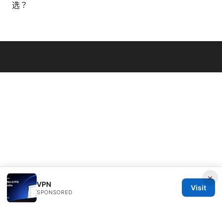
选？
© 2026 Seafile Server. All rights reserved.
×
VPN
Visit
SPONSORED