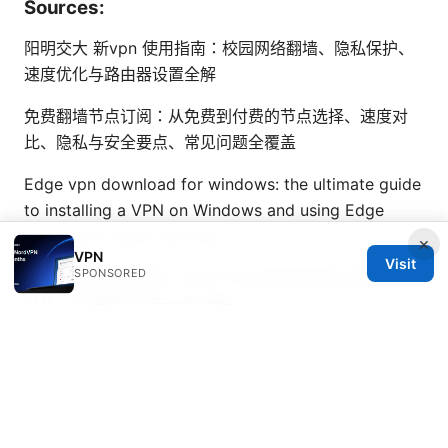
Sources:
阳明交大 新vpn 使用指南：校园网络翻墙、隐私保护、
速度优化与路由器设置全解
免费翻墙节点订阅：从免费到付费的节点选择、速度对
比、隐私与安全要点、常见问题全覆盖
Edge vpn download for windows: the ultimate guide
to installing a VPN on Windows and using Edge
extensions, apps, and tips
×
VPN
Visit
SPONSORED
免费vpn加速器推荐：2025-2026最佳免费与付费VPN
对比、加速技巧与安全性详解
高铁路线图：2025年中国高铁出行全方位指南、最新时
刻表、票务攻略、车站提示与隐私保护
Proton ⭐ vpnが
繋がらない？考えられる原因と今すぐできる対策と代替
案を徹底解説