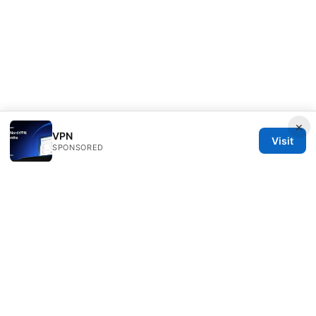
×
VPN
Visit
SPONSORED
Seafile Server Ltd.
100 King Street West
Toronto, ON, M5V 2T6
CA
hello@seafile-server.org
+1-514-555-0150
About
Privacy Policy
Terms of Use