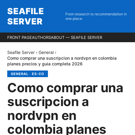
SEAFILE
From research to recommendation in
SERVER
one place.
FRONT PAGE
AUTHORS
ABOUT — SEAFILE SERVER
Seafile Server
›
General
›
Como comprar una suscripcion a nordvpn en colombia
planes precios y guia completa 2026
GENERAL
·
ES-CO
Como comprar una
suscripcion a
nordvpn en
colombia planes