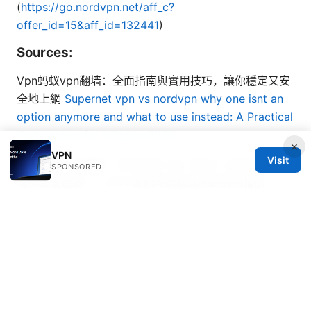
(
https://go.nordvpn.net/aff_c?
offer_id=15&aff_id=132441
)
Sources:
Vpn蚂蚁vpn翻墙：全面指南與實用技巧，讓你穩定又安
全地上網
Supernet vpn vs nordvpn why one isnt an
option anymore and what to use instead: A Practical
Comparison for VPNs in 2026
×
VPN
Visit
辛森三的人生智慧：如何活出人生二度なし的真谛，在逆
SPONSORED
境中实现自我——VPN 使用与隐私保护的实用指南
What is vpnrouters com also known as flashrouters:
A Comprehensive Guide for VPN Enthusiasts
The Ultimate Guide Best VPNs For Watching Cycling
In 2026: Pro Picks, Tips, And Streaming Hacks
Github上的翻墙浏览器：2025年快速上手指南与实用项