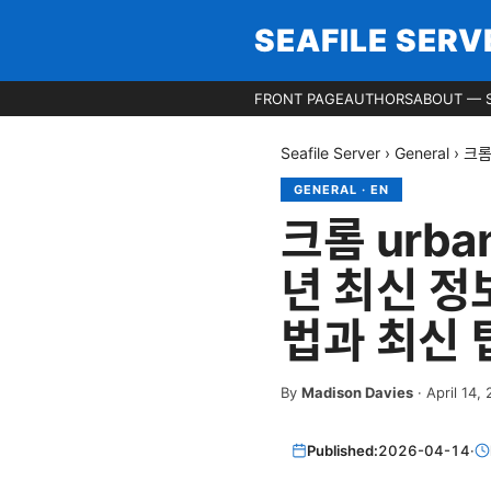
SEAFILE SERV
FRONT PAGE
AUTHORS
ABOUT — S
Seafile Server
›
General
›
크롬
GENERAL
·
EN
크롬 urba
년 최신 정
법과 최신 
By
Madison Davies
·
April 14,
Published:
2026-04-14
·