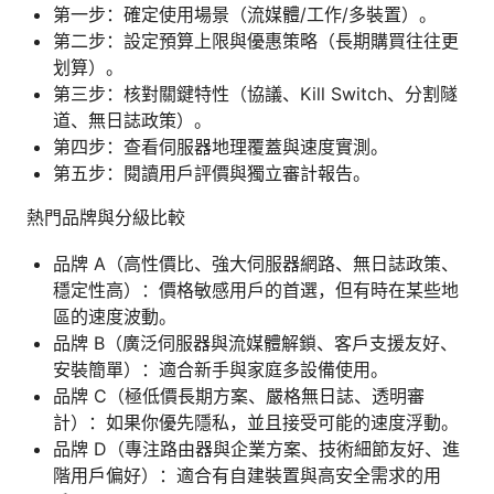
第一步：確定使用場景（流媒體/工作/多裝置）。
第二步：設定預算上限與優惠策略（長期購買往往更
划算）。
第三步：核對關鍵特性（協議、Kill Switch、分割隧
道、無日誌政策）。
第四步：查看伺服器地理覆蓋與速度實測。
第五步：閱讀用戶評價與獨立審計報告。
熱門品牌與分級比較
品牌 A（高性價比、強大伺服器網路、無日誌政策、
穩定性高）：價格敏感用戶的首選，但有時在某些地
區的速度波動。
品牌 B（廣泛伺服器與流媒體解鎖、客戶支援友好、
安裝簡單）：適合新手與家庭多設備使用。
品牌 C（極低價長期方案、嚴格無日誌、透明審
計）：如果你優先隱私，並且接受可能的速度浮動。
品牌 D（專注路由器與企業方案、技術細節友好、進
階用戶偏好）：適合有自建裝置與高安全需求的用