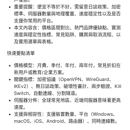
重要提醒：便宜不等於不好，需留意日誌政策、加密
標準、伺服器數量與地理覆蓋、速度穩定性以及是否
支援你常用的平台。
本文內容含：價格區間對比、熱門品牌優缺點、實測
速度與穩定性指標、常見陷阱、購買與取消流程、以
及實用選單與表格。
快速要點清單
價格模型：月費、季付、年付、兩年付，常見折扣在
新用戶或教育/企業方案。
關鍵指標：加密協議（OpenVPN、WireGuard、
IKEv2）、無日誌政策、破壞性審計、兩步驗證、Kill
Switch、自動連線、分割隧道。
伺服器分佈：全球常見地區、近端伺服器意味著更高
速度。
支援與相容性：支援裝置數量、平台（Windows、
macOS、iOS、Android、路由器）、同時連線數。