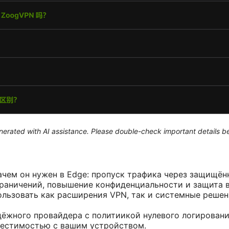
generated with AI assistance. Please double-check important details b
ачем он нужен в Edge: пропуск трафика через защищён
граничений, повышение конфиденциальности и защита в
льзовать как расширения VPN, так и системные решен
дёжного провайдера с политиикой нулевого логировани
естимостью с вашим устройством.