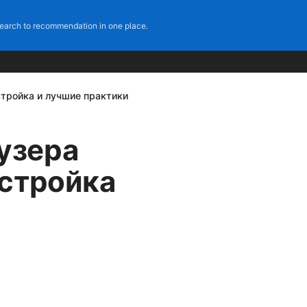
earch to recommendation in one place.
астройка и лучшие практики
узера
астройка