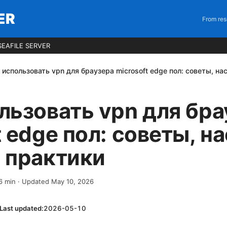
ER
From res
EAFILE SERVER
 использовать vpn для браузера microsoft edge пол: советы, н
льзовать vpn для бра
t edge пол: советы, н
 практики
6
min
· Updated May 10, 2026
Last updated:
2026-05-10