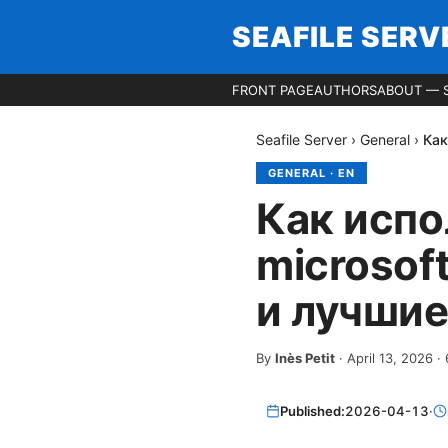
SEAFILE SERV
FRONT PAGE
AUTHORS
ABOUT — S
Seafile Server
›
General
›
Как
GENERAL
·
EN
Как испо
microsof
и лучшие
By
Inès Petit
·
April 13, 2026
·
Published:
2026-04-13
·