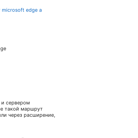
 microsoft edge a
dge
 и сервером
ge такой маршрут
или через расширение,